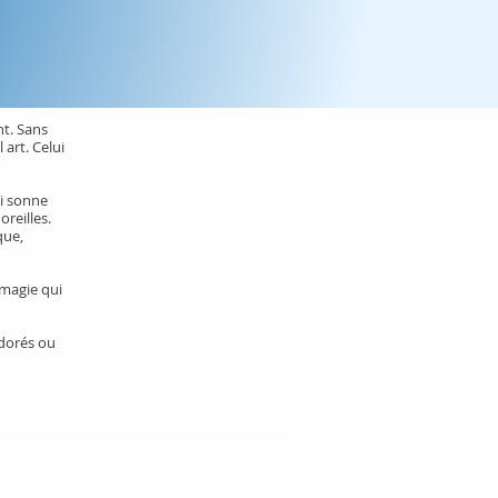
nt. Sans
 art. Celui
li sonne
reilles.
que,
 magie qui
 dorés ou