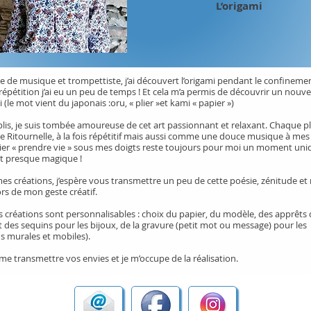
L’origami
e de musique et trompettiste, j’ai découvert l’origami pendant le confineme
répétition j’ai eu un peu de temps ! Et cela m’a permis de découvrir un nouvel
i (le mot vient du japonais :oru, « plier »et kami « papier »)
 plis, je suis tombée amoureuse de cet art passionnant et relaxant. Chaque p
Ritournelle, à la fois répétitif mais aussi comme une douce musique à mes o
pier « prendre vie » sous mes doigts reste toujours pour moi un moment uni
t presque magique !
mes créations, j’espère vous transmettre un peu de cette poésie, zénitude et
ors de mon geste créatif.
 créations sont personnalisables : choix du papier, du modèle, des apprêts
t des sequins pour les bijoux, de la gravure (petit mot ou message) pour les
s murales et mobiles).
e me transmettre vos envies et je m’occupe de la réalisation.