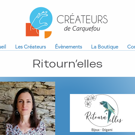
eil
Les Créateurs
Évènements
La Boutique
Con
Ritourn’elles