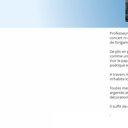
Professeur
concert ni 
de l’origam
De plis en
comme une 
Voir le pa
poétique e
A travers 
m’habite l
Toutes mes
argentés e
décoration
Il suffit d