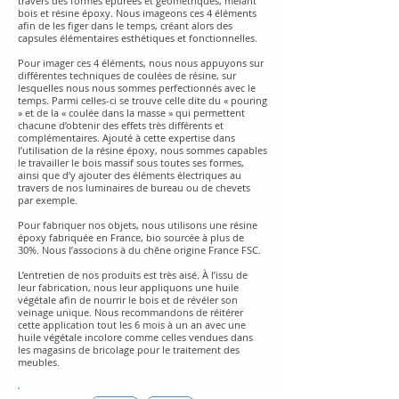
travers des formes épurées et géométriques, mêlant
bois et résine époxy. Nous imageons ces 4 éléments
afin de les figer dans le temps, créant alors des
capsules élémentaires esthétiques et fonctionnelles.
Pour imager ces 4 éléments, nous nous appuyons sur
différentes techniques de coulées de résine, sur
lesquelles nous nous sommes perfectionnés avec le
temps. Parmi celles-ci se trouve celle dite du « pouring
» et de la « coulée dans la masse » qui permettent
chacune d’obtenir des effets très différents et
complémentaires. Ajouté à cette expertise dans
l’utilisation de la résine époxy, nous sommes capables
le travailler le bois massif sous toutes ses formes,
ainsi que d’y ajouter des éléments électriques au
travers de nos luminaires de bureau ou de chevets
par exemple.
Pour fabriquer nos objets, nous utilisons une résine
époxy fabriquée en France, bio sourcée à plus de
30%. Nous l’associons à du chêne origine France FSC.
L’entretien de nos produits est très aisé. À l’issu de
leur fabrication, nous leur appliquons une huile
végétale afin de nourrir le bois et de révéler son
veinage unique. Nous recommandons de réitérer
cette application tout les 6 mois à un an avec une
huile végétale incolore comme celles vendues dans
les magasins de bricolage pour le traitement des
meubles.