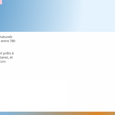
 naturels
e entre 780
nt prêts à
aires, et
cors