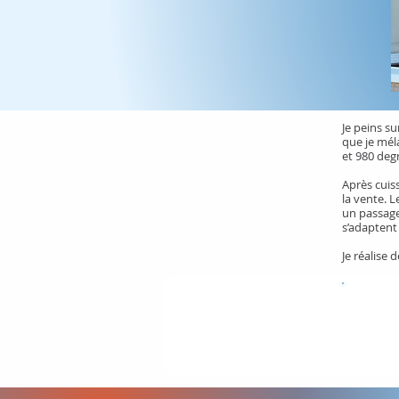
Je peins s
que je mél
et 980 deg
Après cuiss
la vente. L
un passage
s’adapten
Je réalise 