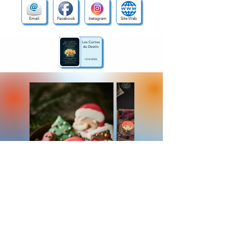
Email
Facebook
Instagram
Site Web
Les Cartes
du Destin
12/4/2026